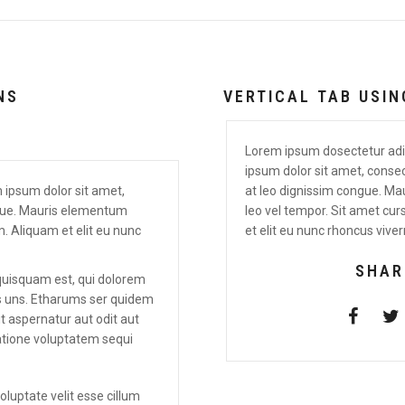
NS
VERTICAL TAB USI
Lorem ipsum dosectetur adip
ipsum dolor sit amet, consect
 ipsum dolor sit amet,
at leo dignissim congue. 
ongue. Mauris elementum
leo vel tempor. Sit amet cur
. Aliquam et elit eu nunc
et elit eu nunc rhoncus viverr
SHAR
quisquam est, qui dolorem
ts uns. Etharums ser quidem
 aspernatur aut odit aut
atione voluptatem sequi
voluptate velit esse cillum