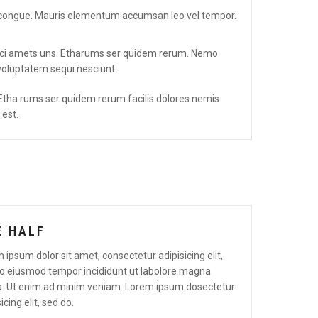
sim congue. Mauris elementum accumsan leo vel tempor.
pisci amets uns. Etharums ser quidem rerum. Nemo
voluptatem sequi nesciunt.
s. Etha rums ser quidem rerum facilis dolores nemis
est.
E HALF
 ipsum dolor sit amet, consectetur adipisicing elit,
o eiusmod tempor incididunt ut labolore magna
a. Ut enim ad minim veniam. Lorem ipsum dosectetur
icing elit, sed do.