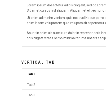
Lorem ipsum dosectetur adipisicing elit, sed do.Lore
Sit amet cursus nisl aliquam. Aliquam et elit eu nunc r
Ut enim ad minim veniam, quis nostrud Neque porro q
enim ipsam voluptatem quia voluptas sit aspernatur a
Asunt in anim uis aute irure dolor in reprehenderit in
onis fugats vitaes nemo minima rerums unsers sadip
VERTICAL TAB
Tab 1
Tab 2
Tab 3