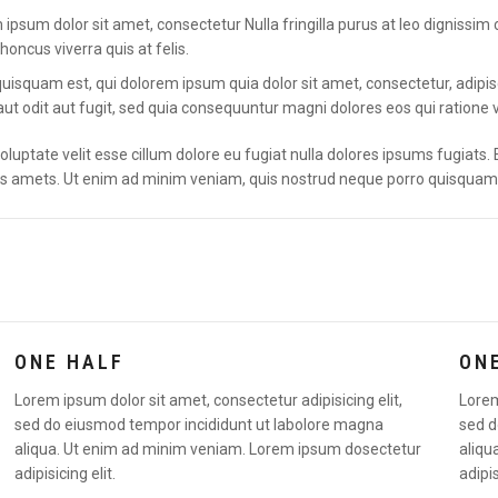
m ipsum dolor sit amet, consectetur Nulla fringilla purus at leo dignis
honcus viverra quis at felis.
uisquam est, qui dolorem ipsum quia dolor sit amet, consectetur, adi
ut odit aut fugit, sed quia consequuntur magni dolores eos qui ratione 
 voluptate velit esse cillum dolore eu fugiat nulla dolores ipsums fugiat
s amets. Ut enim ad minim veniam, quis nostrud neque porro quisquam 
ONE HALF
ON
Lorem ipsum dolor sit amet, consectetur adipisicing elit,
Lorem
sed do eiusmod tempor incididunt ut labolore magna
sed d
aliqua. Ut enim ad minim veniam. Lorem ipsum dosectetur
aliqu
adipisicing elit.
adipis