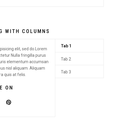
NG WITH COLUMNS
Tab 1
isicing elit, sed do.Lorem
etur Nulla fringilla purus
Tab 2
Mauris elementum accumsan
sus nisl aliquam. Aliquam
Tab 3
a quis at felis.
E ON