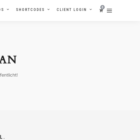
0
OS
SHORTCODES
CLIENT LOGIN
AN
entlicht!
L.